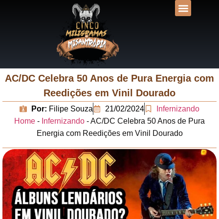
DESVENDANDO N
UNIVERSOS LIT
AC/DC Celebra 50 Anos de Pura Energia com
Reedições em Vinil Dourado
Por:
Filipe Souza
21/02/2024
Infernizando
Home
-
Infernizando
-
AC/DC Celebra 50 Anos de Pura
Energia com Reedições em Vinil Dourado