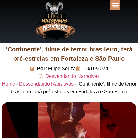
DESVENDANDO N
UNIVERSOS LIT
‘Continente’, filme de terror brasileiro, terá
pré-estreias em Fortaleza e São Paulo
Por:
Filipe Souza
18/10/2024
Desvendando Narrativas
Home
-
Desvendando Narrativas
-
‘Continente’, filme de terror
brasileiro, terá pré-estreias em Fortaleza e São Paulo