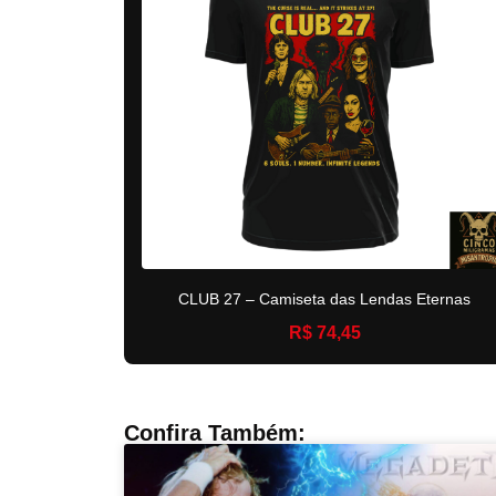
CLUB 27 – Camiseta das Lendas Eternas
R$ 74,45
Confira Também: