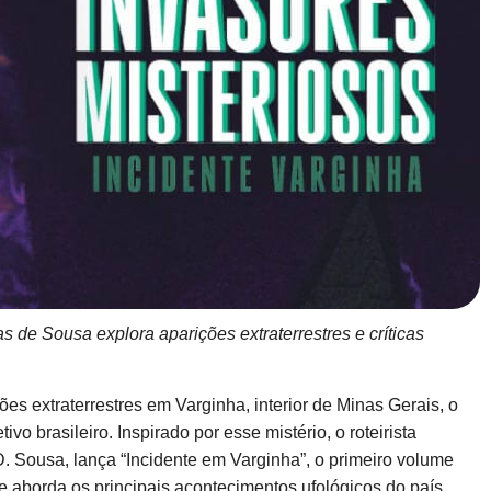
ias de Sousa explora aparições extraterrestres e críticas
ões extraterrestres em Varginha, interior de Minas Gerais, o
ivo brasileiro. Inspirado por esse mistério, o roteirista
. Sousa, lança “Incidente em Varginha”, o primeiro volume
que aborda os principais acontecimentos ufológicos do país.