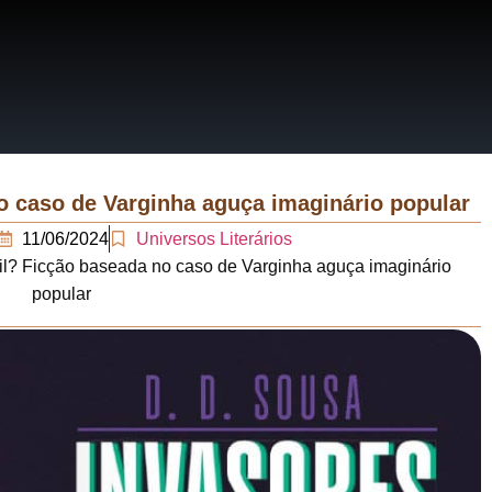
RRATIVAS
ERÁRIOS
o caso de Varginha aguça imaginário popular
11/06/2024
Universos Literários
il? Ficção baseada no caso de Varginha aguça imaginário
popular