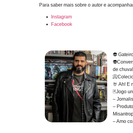
Para saber mais sobre o autor e acompanhar
Instagram
Facebook
👽 Gateir
👽Convers
de chuva
📀Colecio
🤘 Ah! E 
🃏Jogo un
– Jornali
– Produto
Misantrop
– Amo coz