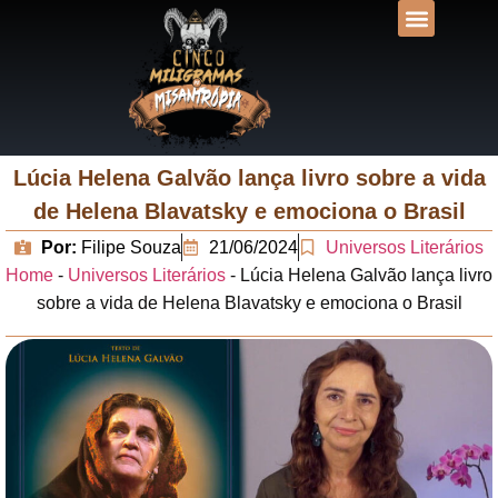
DESVENDANDO N
UNIVERSOS LIT
Lúcia Helena Galvão lança livro sobre a vida
de Helena Blavatsky e emociona o Brasil
Por:
Filipe Souza
21/06/2024
Universos Literários
Home
-
Universos Literários
-
Lúcia Helena Galvão lança livro
sobre a vida de Helena Blavatsky e emociona o Brasil