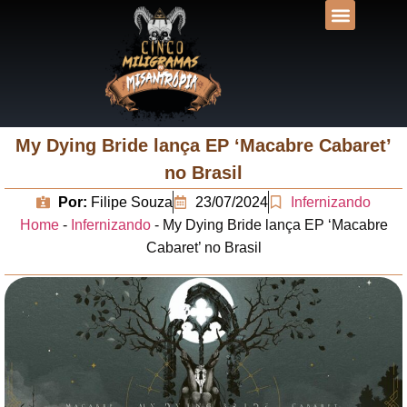
DESVENDANDO N
UNIVERSOS LIT
My Dying Bride lança EP ‘Macabre Cabaret’
no Brasil
Por:
Filipe Souza
23/07/2024
Infernizando
Home
-
Infernizando
-
My Dying Bride lança EP ‘Macabre
Cabaret’ no Brasil