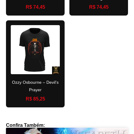
R$ 74,45
R$ 74,45
Ozzy Osbourne – Devil’s
Prayer
R$ 85,25
Confira Também: