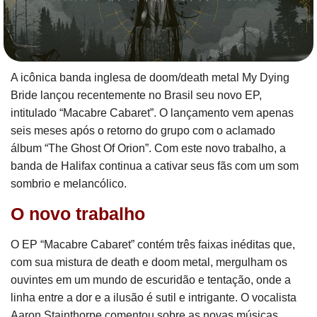
A icônica banda inglesa de doom/death metal My Dying
Bride lançou recentemente no Brasil seu novo EP,
intitulado “Macabre Cabaret”. O lançamento vem apenas
seis meses após o retorno do grupo com o aclamado
álbum “The Ghost Of Orion”. Com este novo trabalho, a
banda de Halifax continua a cativar seus fãs com um som
sombrio e melancólico.
O novo trabalho
O EP “Macabre Cabaret” contém três faixas inéditas que,
com sua mistura de death e doom metal, mergulham os
ouvintes em um mundo de escuridão e tentação, onde a
linha entre a dor e a ilusão é sutil e intrigante. O vocalista
Aaron Stainthorpe comentou sobre as novas músicas,