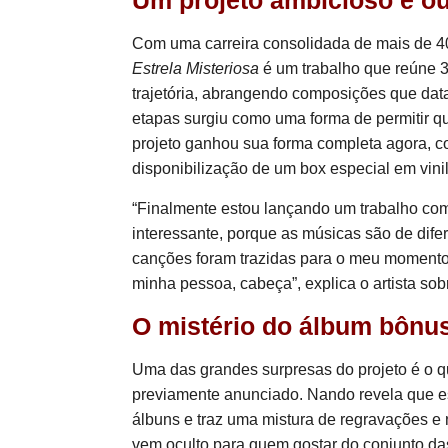
Um projeto ambicioso e o
Com uma carreira consolidada de mais de 40
Estrela Misteriosa
é um trabalho que reúne 3
trajetória, abrangendo composições que data
etapas surgiu como uma forma de permitir qu
projeto ganhou sua forma completa agora, co
disponibilização de um box especial em vinil
“Finalmente estou lançando um trabalho com
interessante, porque as músicas são de dif
canções foram trazidas para o meu momento
minha pessoa, cabeça”, explica o artista sob
O mistério do álbum bônu
Uma das grandes surpresas do projeto é o q
previamente anunciado. Nando revela que est
álbuns e traz uma mistura de regravações e
vem oculto para quem gostar do conjunto da