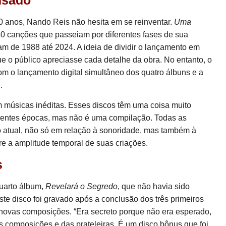
usado
 anos, Nando Reis não hesita em se reinventar.
Uma
0 canções que passeiam por diferentes fases de sua
m de 1988 até 2024. A ideia de dividir o lançamento em
e o público apreciasse cada detalhe da obra. No entanto, o
m o lançamento digital simultâneo dos quatro álbuns e a
.
 músicas inéditas. Esses discos têm uma coisa muito
erentes épocas, mas não é uma compilação. Todas as
 atual, não só em relação à sonoridade, mas também à
re a amplitude temporal de suas criações.
s
uarto álbum,
Revelará o Segredo
, que não havia sido
e disco foi gravado após a conclusão dos três primeiros
 novas composições. “Era secreto porque não era esperado,
s composições e das prateleiras. É um disco bônus que foi