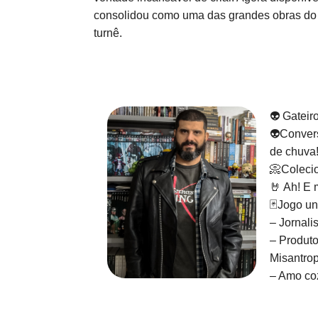
consolidou como uma das grandes obras do a
turnê.
👽 Gateir
👽Convers
de chuva
📀Colecio
🤘 Ah! E 
🃏Jogo un
– Jornali
– Produto
Misantrop
– Amo coz