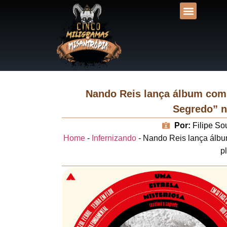
DESVENDANDO NA
UNIVERSOS LIT
Nando Reis lança álbum comp
Segredo” n
Por:
Filipe So
Home
-
Infernizando
-
Nando Reis lança álbu
p