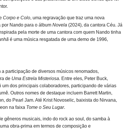
tor.
se
Corpo e Colo
, uma regravação que traz uma nova
a por Nando para o álbum
Novela
(2024), da cantora Céu. Já
inspirada pela morte de uma cantora com quem Nando tinha
anhã
é uma música resgatada de uma demo de 1996,
 a participação de diversos músicos renomados,
ora de
Uma Estrela Misteriosa
. Entre eles, Peter Buck,
oi um dos principais colaboradores, participando de várias
turnê. Outros nomes de destaque incluem Barrett Martin,
, do Pearl Jam. Até Krist Novoselic, baixista do Nirvana,
deon na faixa
Tome o Seu Lugar
.
 gêneros musicais, indo do rock ao soul, do samba à
e uma obra-prima em termos de composição e