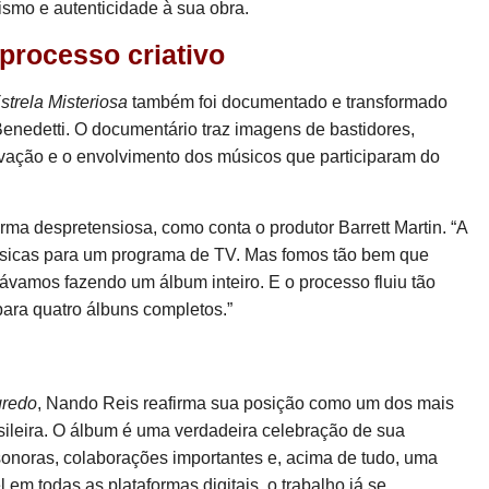
smo e autenticidade à sua obra.
processo criativo
trela Misteriosa
também foi documentado e transformado
enedetti. O documentário traz imagens de bastidores,
vação e o envolvimento dos músicos que participaram do
ma despretensiosa, como conta o produtor Barrett Martin. “A
músicas para um programa de TV. Mas fomos tão bem que
vamos fazendo um álbum inteiro. E o processo fluiu tão
para quatro álbuns completos.”
gredo
, Nando Reis reafirma sua posição como um dos mais
asileira. O álbum é uma verdadeira celebração de sua
sonoras, colaborações importantes e, acima de tudo, uma
 em todas as plataformas digitais, o trabalho já se