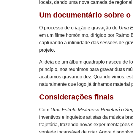
locais, dando uma nova camada de regionali
Um documentário sobre o 
O processo de criação e gravação de
Uma Es
em um filme homônimo, dirigido por Raimo B
capturando a intimidade das sessões de gra
projeto.
A ideia de um álbum quádruplo nasceu de for
princípio, nos reunimos para gravar duas 
acabamos gravando dez. Quando vimos, está
naturalmente que logo já tínhamos material 
Considerações finais
Com
Uma Estrela Misteriosa Revelará o Se
inventivos e inquietos artistas da música br
trajetória, trazendo novas experimentações 
vontade incansável de criar. Agora disponível