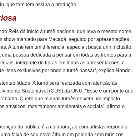
tin, que também assina a produção.
riosa
do Reis dá início à turnê nacional que leva o mesmo nome.
om show marcado para Macapá, seguido por apresentações
as. A turnê tem um diferencial especial: busca unir inclusão,
rá uma pessoa dedicada a pensar em todas as frentes para a
ciais, intérprete de libras em todas as apresentações, e
e itens exclusivos por onde a turnê passar”, explica Nando.
stentabilidade. A turnê será realizada com atenção às
volvimento Sustentável (ODS) da ONU. “Esse é um ponto que
 trabalho. Quero que minhas turnês deixem um impacto
s artísticos, mas também ambientais e sociais”, afirma o
atenção do público é a colaboração com artistas regionais.
 uma faixa de seu novo álbum em parceria com músicos