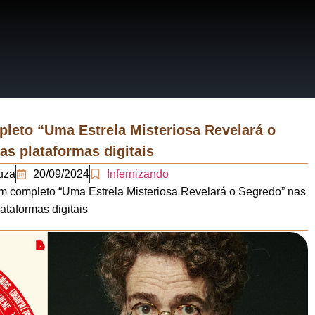
RRATIVAS
ERÁRIOS
leto “Uma Estrela Misteriosa Revelará o
as plataformas digitais
uza
20/09/2024
Infernizando
m completo “Uma Estrela Misteriosa Revelará o Segredo” nas
lataformas digitais