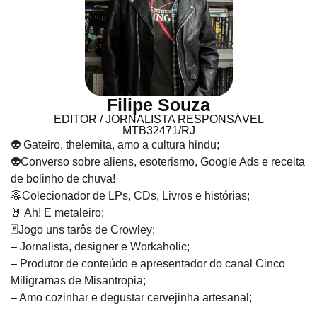
Filipe Souza
EDITOR / JORNALISTA RESPONSÁVEL
MTB32471/RJ
👽 Gateiro, thelemita, amo a cultura hindu;
👽Converso sobre aliens, esoterismo, Google Ads e receita
de bolinho de chuva!
📀Colecionador de LPs, CDs, Livros e histórias;
🤘 Ah! E metaleiro;
🃏Jogo uns tarôs de Crowley;
– Jornalista, designer e Workaholic;
– Produtor de conteúdo e apresentador do canal Cinco
Miligramas de Misantropia;
– Amo cozinhar e degustar cervejinha artesanal;