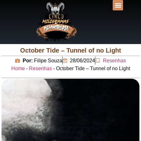
DESVENDANDO N
UNIVERSOS LIT
October Tide – Tunnel of no Light
Por:
Filipe Souza
28/06/2024
Resenhas
Home
-
Resenhas
-
October Tide – Tunnel of no Light