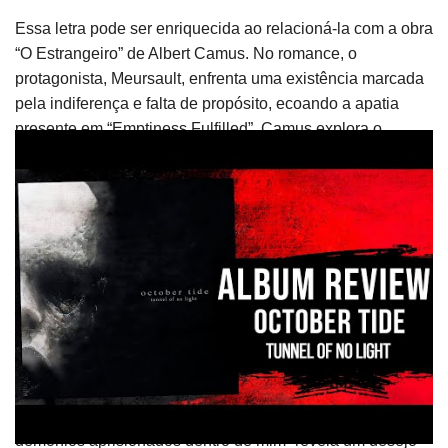
Essa letra pode ser enriquecida ao relacioná-la com a obra
“O Estrangeiro” de Albert Camus. No romance, o
protagonista, Meursault, enfrenta uma existência marcada
pela indiferença e falta de propósito, ecoando a apatia
presente em “Emptiness Fulfilled”. Camus explora o
conceito do absurdo e a busca por significado em um
mundo indiferente, o que se alinha com a mensagem da
canção. A sensação de vazio e a luta contra a
desesperança são temas centrais tanto na letra quanto na
filosofia de Camus, oferecendo ao público uma
oportunidade de aprofundar-se na literatura existencialista.
Caught In Silence (“Capturado em
Silêncio”)
“Caught In Silence” aborda a luta contra demônios internos
e a busca por alívio. A letra “Tira o teu sofrimento dos
demônios aprisionados dentro de mim” revela um desejo