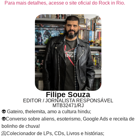
Para mais detalhes, acesse o site oficial do Rock in Rio.
Filipe Souza
EDITOR / JORNALISTA RESPONSÁVEL
MTB32471/RJ
👽 Gateiro, thelemita, amo a cultura hindu;
👽Converso sobre aliens, esoterismo, Google Ads e receita de
bolinho de chuva!
📀Colecionador de LPs, CDs, Livros e histórias;