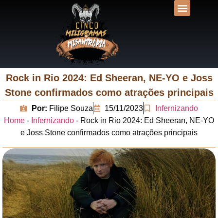
DESVENDANDO N
UNIVERSOS LIT
Rock in Rio 2024: Ed Sheeran, NE-YO e Joss
Stone confirmados como atrações principais
Por:
Filipe Souza
15/11/2023
Infernizando
Home
-
Infernizando
-
Rock in Rio 2024: Ed Sheeran, NE-YO
e Joss Stone confirmados como atrações principais