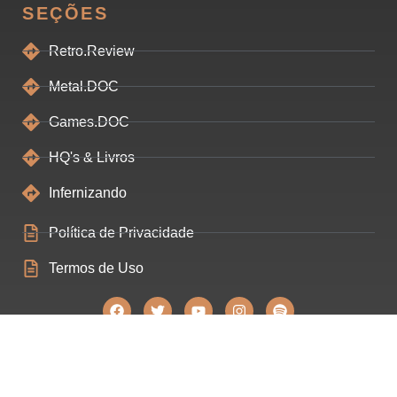
SEÇÕES
Retro.Review
Metal.DOC
Games.DOC
HQ's & Livros
Infernizando
Política de Privacidade
Termos de Uso