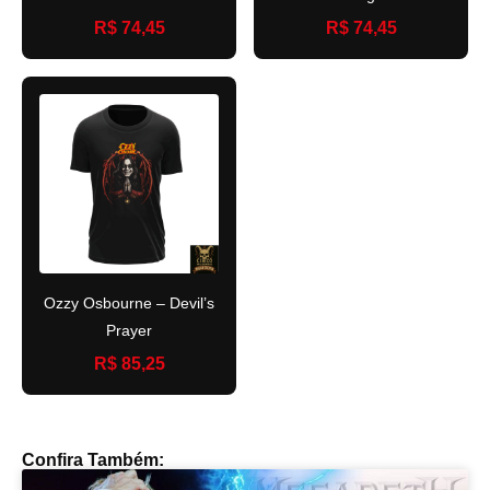
R$ 74,45
R$ 74,45
Ozzy Osbourne – Devil’s
Prayer
R$ 85,25
Confira Também: