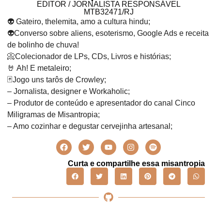
EDITOR / JORNALISTA RESPONSÁVEL
MTB32471/RJ
👽 Gateiro, thelemita, amo a cultura hindu;
👽Converso sobre aliens, esoterismo, Google Ads e receita
de bolinho de chuva!
📀Colecionador de LPs, CDs, Livros e histórias;
🤘 Ah! E metaleiro;
🃏Jogo uns tarôs de Crowley;
– Jornalista, designer e Workaholic;
– Produtor de conteúdo e apresentador do canal Cinco
Miligramas de Misantropia;
– Amo cozinhar e degustar cervejinha artesanal;
Curta e compartilhe essa misantropia