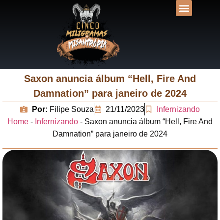
DESVENDANDO N
UNIVERSOS LIT
Saxon anuncia álbum “Hell, Fire And
Damnation” para janeiro de 2024
Por:
Filipe Souza
21/11/2023
Infernizando
Home
-
Infernizando
-
Saxon anuncia álbum “Hell, Fire And
Damnation” para janeiro de 2024