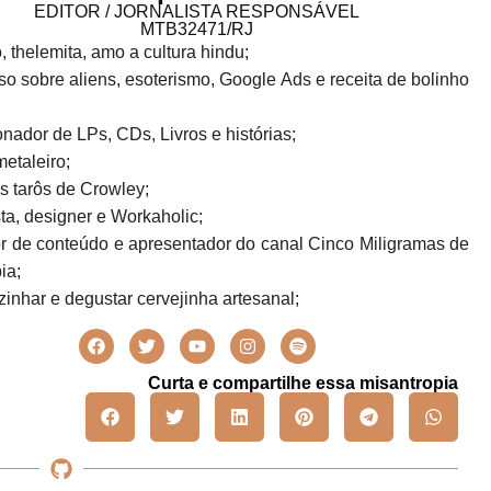
EDITOR / JORNALISTA RESPONSÁVEL
MTB32471/RJ
o, thelemita, amo a cultura hindu;
o sobre aliens, esoterismo, Google Ads e receita de bolinho
!
nador de LPs, CDs, Livros e histórias;
metaleiro;
s tarôs de Crowley;
sta, designer e Workaholic;
r de conteúdo e apresentador do canal Cinco Miligramas de
ia;
inhar e degustar cervejinha artesanal;
Curta e compartilhe essa misantropia