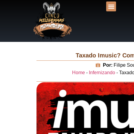
DESVENDANDO NA
UNIVERSOS LIT
Taxado Imusic? Como
Por:
Filipe So
Home
-
Infernizando
-
Taxado