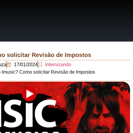
RRATIVAS
ERÁRIOS
 solicitar Revisão de Impostos
uza
17/01/2024
Infernizando
 Imusic? Como solicitar Revisão de Impostos