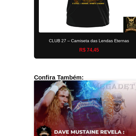
CLUB 27 – Camiseta das Lendas Eternas
R$ 74,45
Confira Também: