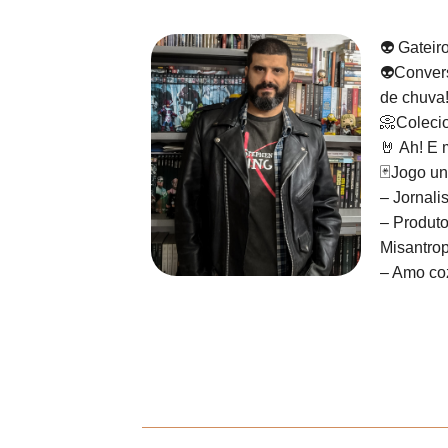
👽 Gateir
👽Convers
de chuva
📀Colecio
🤘 Ah! E 
🃏Jogo un
– Jornali
– Produto
Misantrop
– Amo coz