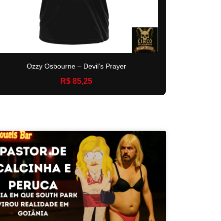
Ozzy Osbourne – Devil’s Prayer
R$ 85,25