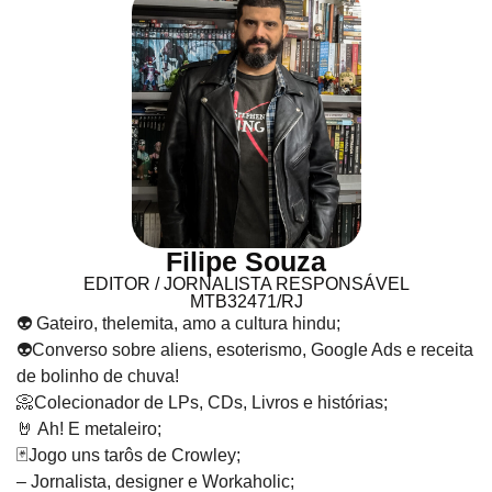
Filipe Souza
EDITOR / JORNALISTA RESPONSÁVEL
MTB32471/RJ
👽 Gateiro, thelemita, amo a cultura hindu;
👽Converso sobre aliens, esoterismo, Google Ads e receita
de bolinho de chuva!
📀Colecionador de LPs, CDs, Livros e histórias;
🤘 Ah! E metaleiro;
🃏Jogo uns tarôs de Crowley;
– Jornalista, designer e Workaholic;