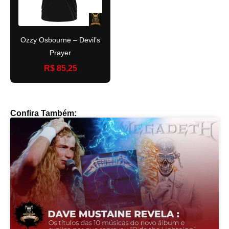
Ozzy Osbourne – Devil’s
Prayer
R$ 85,25
Confira Também: